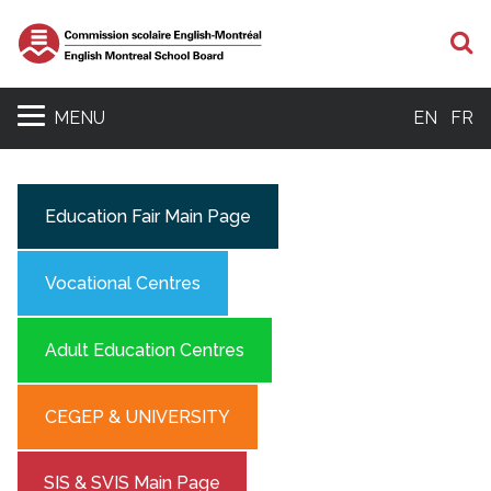
S
MENU
EN
FR
Education Fair Main Page
Vocational Centres
Adult Education Centres
CEGEP & UNIVERSITY
SIS & SVIS Main Page