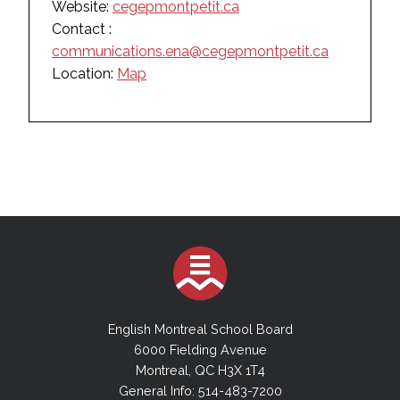
Website:
cegepmontpetit.ca
Contact :
communications.ena@cegepmontpetit.ca
Location:
Map
English Montreal School Board
6000 Fielding Avenue
Montreal, QC H3X 1T4
General Info: 514-483-7200