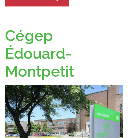
Cégep
Édouard-
Montpetit