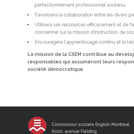
perfectionnement professionnel soutenu;
Favorisera la collaboration entre les divers p
Utilisera ses ressources efficacement et de fa
concentrer sur la mission d'instruction, de soci
Encouragera l'apprentissage continu et le rai
La mission de la CSEM contribue au dévelo
responsables qui assumeront leurs respons
société démocratique
.
Commission scolaire English-Montréal
6000, avenue Fielding