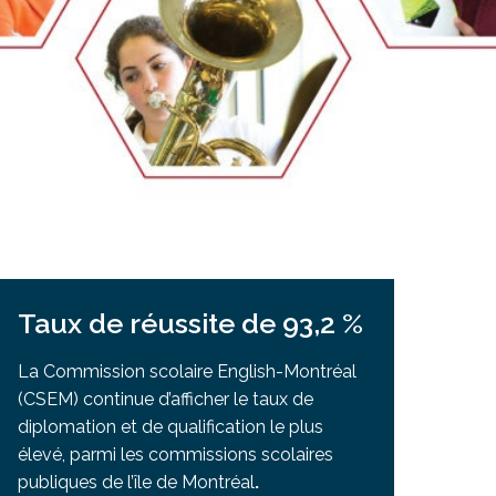
Salle à manger de l’institut culinaire Pius
Coiffure et soins esthétiques à Laurier Ma
Taux de réussite de 93,2 %
La Commission scolaire English-Montréal
(CSEM) continue d’afficher le taux de
diplomation et de qualification le plus
élevé, parmi les commissions scolaires
publiques de l’île de Montréal
.