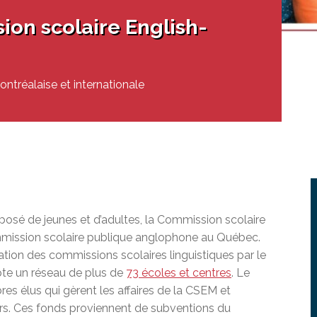
ur adultes à besoins particuliers
unions du conseil
 doués et exceptionnels
ion scolaire English-
iale (PS)
ration socioprofessionnelle (SISP)
en ligne à la CSEM
ests EAFP
erte du MEQ
on en éducation générale (GEDTS)
tréalaise et internationale
nce de niveau de scolarité (TENS)
posé de jeunes et d’adultes, la Commission scolaire
mmission scolaire publique anglophone au Québec.
éation des commissions scolaires linguistiques par le
e un réseau de plus de
73 écoles et centres
. Le
s élus qui gèrent les affaires de la CSEM et
rs
. Ces fonds proviennent de subventions du