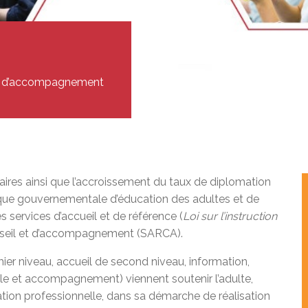
ur adultes à besoins particuliers
unions du conseil
 doués et exceptionnels
iale (PS)
ration socioprofessionnelle (SISP)
en ligne à la CSEM
ests EAFP
erte du MEQ
on en éducation générale (GEDTS)
l et d’accompagnement
nce de niveau de scolarité (TENS)
laires ainsi que l’accroissement du taux de diplomation
ique gouvernementale d’éducation des adultes et de
s services d’accueil et de référence (
Loi sur l’instruction
conseil et d’accompagnement (SARCA).
er niveau, accueil de second niveau, information,
lle et accompagnement) viennent soutenir l’adulte,
tion professionnelle, dans sa démarche de réalisation