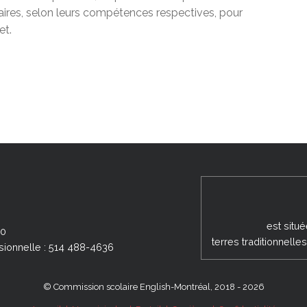
naires, selon leurs compétences respectives, pour
et.
est situ
00
terres traditionnell
sionnelle : 514 488-4636
© Commission scolaire English-Montréal, 2018 - 2026