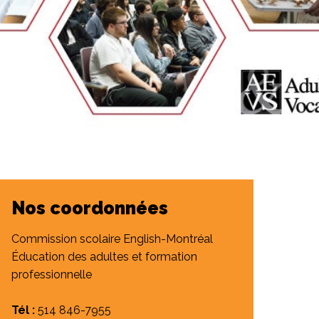
Salle à manger de l’institut culinaire Pius
Coiffure et soins esthétiques à Laurier Ma
Nos coordonnées
Commission scolaire English-Montréal
Éducation des adultes et formation
professionnelle
Tél :
514
846-7955