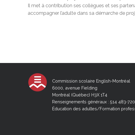
Il met à contribution ses collègues et ses parte
accompagner l’adulte dans sa démarche de proj
Commission scolaire English-Montréal
6000, avenue Fielding
Montréal (Québec) H3X 1T4
Renseignements généraux : 514 483-72
Éducation des adultes/Formation profes