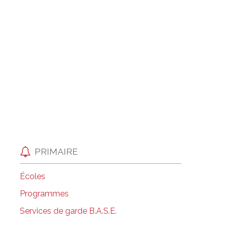
Salle à manger de l’institut culinaire Pius
Coiffure et soins esthétiques à Laurier Ma
PRIMAIRE
Écoles
Programmes
Services de garde B.A.S.E.