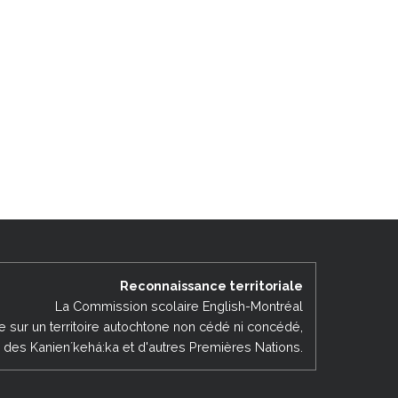
Reconnaissance territoriale
La Commission scolaire English-Montréal
ée sur un territoire autochtone non cédé ni concédé,
es des Kanienʼkehá:ka et d'autres Premières Nations.