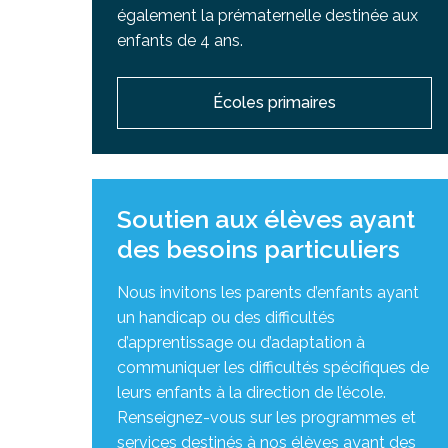
également la prématernelle destinée aux
enfants de 4 ans.
Écoles primaires
Soutien aux élèves ayant
des besoins particuliers
Nous invitons les parents d’enfants ayant
un handicap ou des difficultés
d’apprentissage ou d’adaptation à
communiquer les difficultés spécifiques de
leurs enfants à la direction de l’école.
Renseignez-vous sur les programmes et
services destinés à nos élèves ayant des