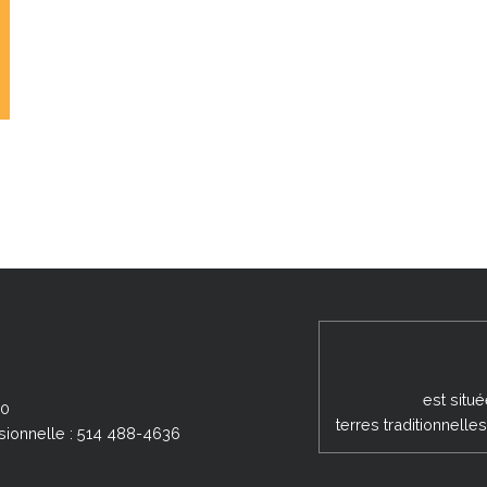
est situ
00
terres traditionnell
sionnelle : 514 488-4636