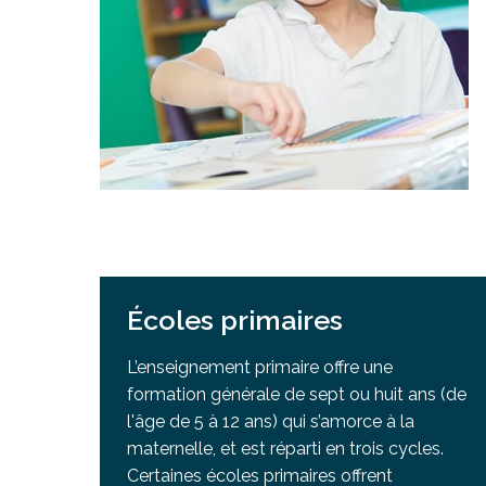
Programmes po
Plaintes - Fonctions de la commission scolaire
Calendrier des ré
CSEM élèves
Cadres supérieurs et services
Nos initiatives
Plainte en gestion contractuelle
Participation soc
Liens
Académie Quebec virtual CSEM
Services d’intég
Ressources 
Services de t
L’école ouv
Test d’évaluati
Test d'équivale
Écoles primaires
L’enseignement primaire offre une
formation générale de sept ou huit ans (de
l'âge de 5 à 12 ans) qui s’amorce à la
maternelle, et est réparti en trois cycles.
Certaines écoles primaires offrent