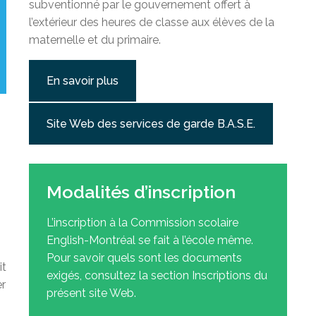
subventionné par le gouvernement offert à
l’extérieur des heures de classe aux élèves de la
maternelle et du primaire.
En savoir plus
Site Web des services de garde B.A.S.E.
Modalités d’inscription
L’inscription à la Commission scolaire
English-Montréal se fait à l’école même.
Pour savoir quels sont les documents
it
exigés, consultez la section Inscriptions du
er
présent site Web.