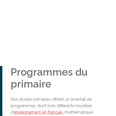
ur adultes à besoins particuliers
unions du conseil
 doués et exceptionnels
iale (PS)
ration socioprofessionnelle (SISP)
en ligne à la CSEM
ests EAFP
erte du MEQ
on en éducation générale (GEDTS)
nce de niveau de scolarité (TENS)
Programmes du
primaire
Nos écoles primaires offrent un éventail de
programmes, dont trois différents modèles
d'
enseignement en français
, mathématique,