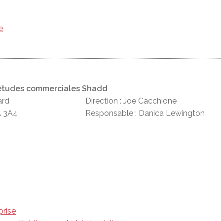
e
'études commerciales Shadd
ard
Direction : Joe Cacchione
A 3A4
Responsable : Danica Lewington
prise