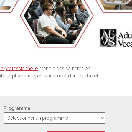
Salle à manger de l’institut culinaire Pius
Coiffure et soins esthétiques à Laurier Ma
n professionnelle
mène à des carrières en
nté et pharmacie, en lancement d’entreprise et
Programme