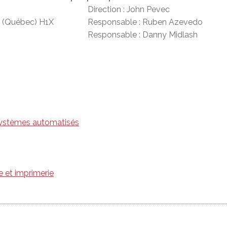
Direction : John Pevec
e (Québec) H1X
Responsable : Ruben Azevedo
Responsable : Danny Midlash
ystèmes automatisés
 et imprimerie