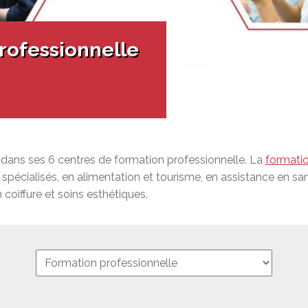
ur adultes à besoins particuliers
unions du conseil
 doués et exceptionnels
iale (PS)
ration socioprofessionnelle (SISP)
rofessionnelle
en ligne à la CSEM
ests EAFP
erte du MEQ
on en éducation générale (GEDTS)
nce de niveau de scolarité (TENS)
dans ses 6 centres de formation professionnelle. La
formatio
 spécialisés, en alimentation et tourisme, en assistance en sa
 coiffure et soins esthétiques.