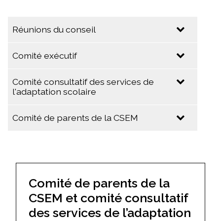
Réunions du conseil
Comité exécutif
2025-2026
19 mai 2026
Comité consultatif des services de
2025-2026
l'adaptation scolaire
11 mai 2026 (Réunion extraordinaire du
conseil)
19 mai 2026
Comité de parents de la CSEM
21 avril 2026
14 novembre 2025 (Réunion extraordinaire
du comité exécutif)
10 février 2026
30 septembre 2025
9 décembre 2025
28 août 2025
14 novembre 2025 (Réunion extraordinaire
Comité de parents de la
du conseil)
2024-2025
CSEM et comité consultatif
29 octobre 2025 (Réunion extraordinaire du
17 juin 2025
conseil)
des services de l’adaptation