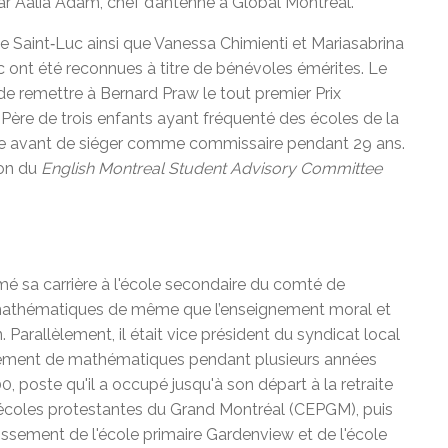
par Aalia Adam, chef d’antenne à Global Montreal.
e Saint‑Luc ainsi que Vanessa Chimienti et Mariasabrina
ont été reconnues à titre de bénévoles émérites. Le
 de remettre à Bernard Praw le tout premier Prix
 Père de trois enfants ayant fréquenté des écoles de la
le avant de siéger comme commissaire pendant 29 ans.
ion du
English Montreal Student Advisory Committee
amé sa carrière à l'école secondaire du comté de
s mathématiques de même que l’enseignement moral et
n. Parallèlement, il était vice président du syndicat local
rtement de mathématiques pendant plusieurs années
0, poste qu'il a occupé jusqu'à son départ à la retraite
écoles protestantes du Grand Montréal (CEPGM), puis
issement de l'école primaire Gardenview et de l'école