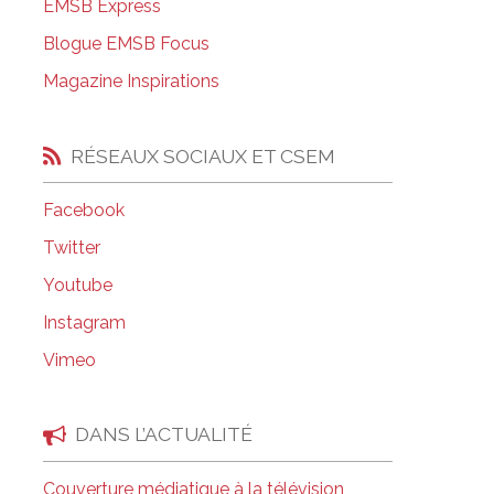
EMSB Express
Salle à manger de l’institut culinaire Pius
Blogue EMSB Focus
Coiffure et soins esthétiques à Laurier Ma
Magazine Inspirations
RÉSEAUX SOCIAUX ET CSEM
Facebook
Twitter
Youtube
Instagram
Vimeo
DANS L’ACTUALITÉ
Couverture médiatique à la télévision