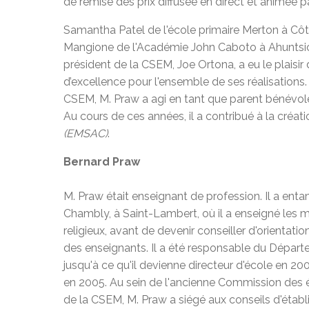
de remise des prix diffusée en direct et animée 
Samantha Patel de l'école primaire Merton à Côt
Mangione de l'Académie John Caboto à Ahuntsic 
président de la CSEM, Joe Ortona, a eu le plaisir
d’excellence pour l'ensemble de ses réalisations.
CSEM, M. Praw a agi en tant que parent bénévo
Au cours de ces années, il a contribué à la créat
(EMSAC)
.
Bernard Praw
M. Praw était enseignant de profession. Il a ent
Chambly, à Saint-Lambert, où il a enseigné le
religieux, avant de devenir conseiller d'orientatio
des enseignants. Il a été responsable du Dépa
jusqu'à ce qu'il devienne directeur d'école en 200
en 2005. Au sein de l'ancienne Commission des 
de la CSEM, M. Praw a siégé aux conseils d'établ