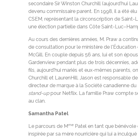
secondaire Sir Winston Churchill (aujourd'hui Laur
devenu commissaire parent. En 1998, il a été élu
CSEM, représentant la circonscription de Saint-Lau
une élection partielle dans Côte Saint-Luc–Hamp
Au cours des dernières années, M. Praw a continu
de consultation pour le ministère de l'Éducation e
McGill. En couple depuis 56 ans, lui et son épouse
Gardenview pendant plus de trois décennies, adore
fils, aujourd'hui mariés et eux-mêmes parents, o
Churchill et LaurenHill. Jason est responsable de
directeur de marque à la Société canadienne du
stand-up
pour Netflix. La famille Praw compte se
au clan.
Samantha Patel
me
Le parcours de M
Patel en tant que bénévole 
inspirée par sa mère nourricière qui lui a inculqué