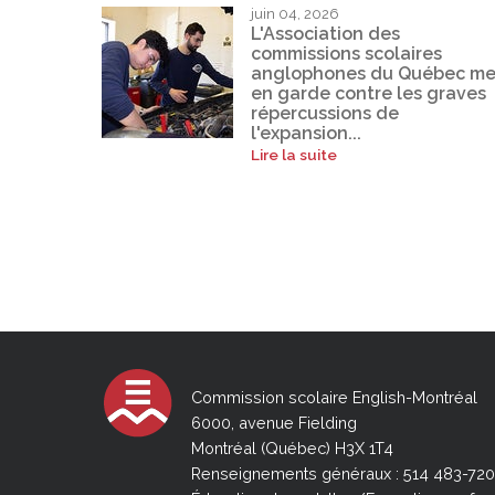
juin 04, 2026
L'Association des
commissions scolaires
anglophones du Québec me
en garde contre les graves
répercussions de
l'expansion...
Lire la suite
Commission scolaire English-Montréal
6000, avenue Fielding
Montréal (Québec) H3X 1T4
Renseignements généraux : 514 483-72