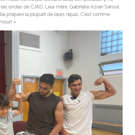
r les ondes de CJAD. Leur mère, Gabrielle Azran Serour,
lle prépare la plupart de leurs repas. C'est comme
amour! »