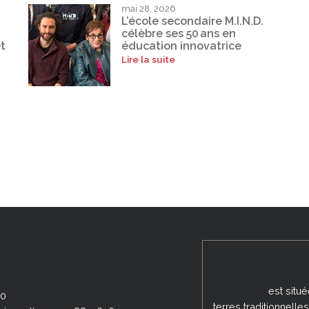
mai 28, 2026
L’école secondaire M.I.N.D.
célèbre ses 50 ans en
t
éducation innovatrice
Lire la suite
est situ
00
terres traditionnell