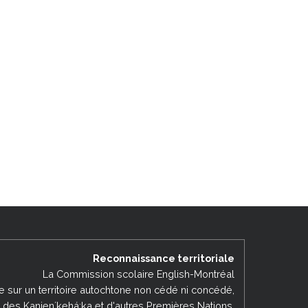
Reconnaissance territoriale
La Commission scolaire English-Montréal
ée sur un territoire autochtone non cédé ni concédé,
es des Kanienʼkehá:ka et d'autres Premières Nations.