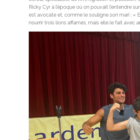
Ricky Cyr à l’époque où on pouvait l’entendre su
est avocate et, comme le souligne son mari : « E
nourrir trois lions affamés, mais elle le fait avec 