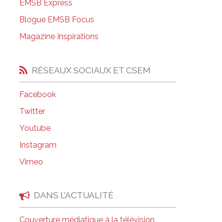
EMSB Express
Salle à manger de l’institut culinaire Pius
Blogue EMSB Focus
Coiffure et soins esthétiques à Laurier Ma
Magazine Inspirations
RÉSEAUX SOCIAUX ET CSEM
Facebook
Twitter
Youtube
Instagram
Vimeo
DANS L’ACTUALITÉ
Couverture médiatique à la télévision