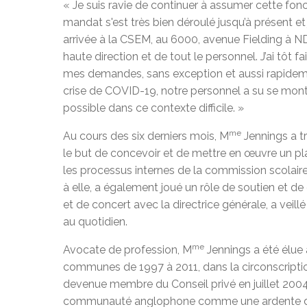
« Je suis ravie de continuer à assumer cette fon
mandat s'est très bien déroulé jusqu’à présent e
arrivée à la CSEM, au 6000, avenue Fielding à NDG
haute direction et de tout le personnel. J’ai tôt 
mes demandes, sans exception et aussi rapidemen
crise de COVID-19, notre personnel a su se montre
possible dans ce contexte difficile. »
me
Au cours des six derniers mois, M
Jennings a tr
le but de concevoir et de mettre en œuvre un pl
les processus internes de la commission scolaire. 
à elle, a également joué un rôle de soutien et de
et de concert avec la directrice générale, a vei
au quotidien.
me
Avocate de profession, M
Jennings a été élue 
communes de 1997 à 2011, dans la circonscripti
devenue membre du Conseil privé en juillet 2004
communauté anglophone comme une ardente déf