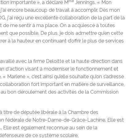
me
ction importante », a déclaré M
Jennings. « Mon
t j'ai encore beaucoup de travail à accomplir. Dès mon
, j'ai reçu une excellente collaboration de la part de la
fait de me sentir à ma place. On a acquiescé à toutes
t que possible. De plus, je dois admettre qu’en cette
r à la hauteur en continuant d’offrir le plus de services
availlé avec la firme Deloitte et la haute direction dans
an d'action visant à moderniser le fonctionnement et
« Marlene », c’est ainsi qu’elle souhaite qu’on s’adresse
 collaboration fort important en matière de surveillance,
llé au bon déroulement des activités de la Commission
à titre de députée libérale à la Chambre des
on fédérale de Notre-Dame-de-Grâce-Lachine. Elle est
. Elle est également reconnue au sein de la
enseure de ce système scolaire.