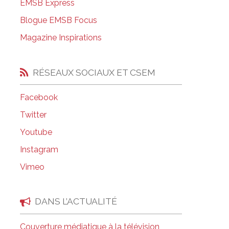
EMSB Express
Salle à manger de l’institut culinaire Pius
Blogue EMSB Focus
Coiffure et soins esthétiques à Laurier Ma
Magazine Inspirations
RÉSEAUX SOCIAUX ET CSEM
Facebook
Twitter
Youtube
Instagram
Vimeo
DANS L’ACTUALITÉ
Couverture médiatique à la télévision