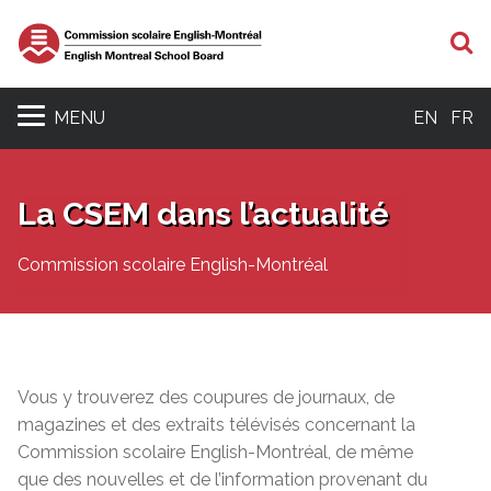
R
MENU
EN
FR
La CSEM dans l’actualité
Commission scolaire English-Montréal
Vous y trouverez des coupures de journaux, de
magazines et des extraits télévisés concernant la
Commission scolaire English-Montréal, de même
que des nouvelles et de l’information provenant du