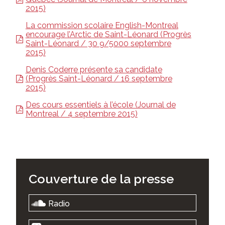
2015)
La commission scolaire English-Montreal
encourage l’Arctic de Saint-Léonard (Progrès
Saint-Léonard / 30 9/5000 septembre
2015)
Denis Coderre présente sa candidate
(Progrès Saint-Léonard / 16 septembre
2015)
Des cours essentiels à l’école (Journal de
Montreal / 4 septembre 2015)
Couverture de la
presse
Radio