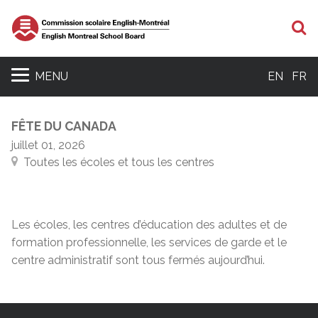
R
MENU
EN
FR
FÊTE DU CANADA
juillet 01, 2026
Toutes les écoles et tous les centres
Les écoles, les centres d’éducation des adultes et de
formation professionnelle, les services de garde et le
centre administratif sont tous fermés aujourd’hui.