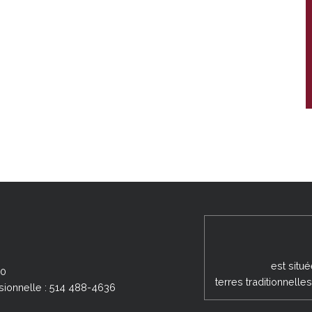
est situ
00
terres traditionnell
sionnelle : 514 488-4636