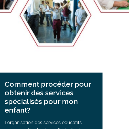
Salle à manger de l’institut culinaire Pius
Coiffure et soins esthétiques à Laurier Ma
Comment procéder pour
obtenir des services
spécialisés pour mon
enfant?
L’organisation des services éducatifs