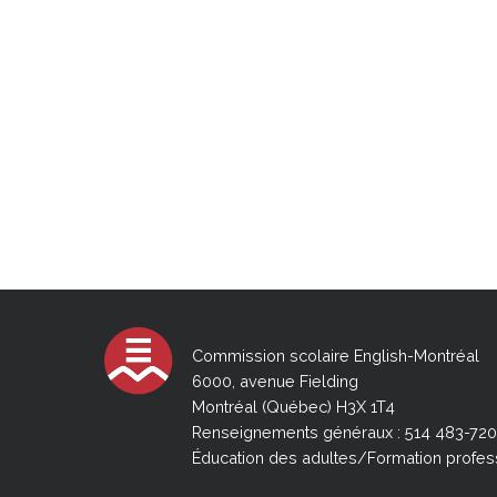
Commission scolaire English-Montréal
6000, avenue Fielding
Montréal (Québec) H3X 1T4
Renseignements généraux : 514 483-72
Éducation des adultes/Formation profes