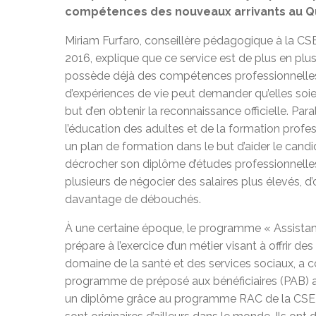
compétences des nouveaux arrivants au 
Miriam Furfaro, conseillère pédagogique à la 
2016, explique que ce service est de plus en plu
possède déjà des compétences professionnelles a
d’expériences de vie peut demander qu’elles soie
but d’en obtenir la reconnaissance officielle. Pa
l’éducation des adultes et de la formation prof
un plan de formation dans le but d’aider le ca
décrocher son diplôme d’études professionne
plusieurs de négocier des salaires plus élevés, d
davantage de débouchés.
À une certaine époque, le programme « Assistanc
prépare à l’exercice d’un métier visant à offrir d
domaine de la santé et des services sociaux, a 
programme de préposé aux bénéficiaires (PAB) a
un diplôme grâce au programme RAC de la CSEM. A