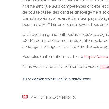
sont originaires d’ailleurs dans le monde. Ils o
maintenant que leurs compétences ont été reconn
de courte durée, des centres d’hébergement et de
Canada après avoir exercé dans leur pays d’origine 
me
poursuivre M
Furfaro, et ils trouvent tous un e
C’est avec un grand enthousiasme qu’elle a égal
CSEM : comptabilité, mécanique automobile, coiffu
soudage-montage. « Il suffit de mettre ces prog
Pour plus d’informations, visitez le
https://ems
Nous vous invitons à visionner cette vidéo :
http
© Commission scolaire English-Montréal, 2026
ARTICLES CONNEXES