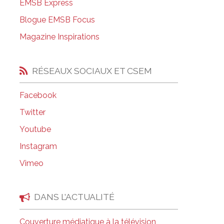
EMSB Express
Salle à manger de l’institut culinaire Pius
Blogue EMSB Focus
Coiffure et soins esthétiques à Laurier Ma
Magazine Inspirations
RÉSEAUX SOCIAUX ET CSEM
Facebook
Twitter
Youtube
Instagram
Vimeo
DANS L’ACTUALITÉ
Couverture médiatique à la télévision