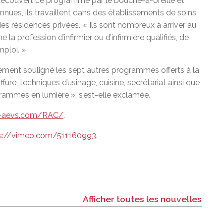
nt découvert ce programme par le bouche-à-oreille et
ues, ils travaillent dans des établissements de soins
s résidences privées. « Ils sont nombreux à arriver au
la profession d’infirmier ou d’infirmière qualifiés, de
mploi. »
ement souligné les sept autres programmes offerts à la
re, techniques d’usinage, cuisine, secrétariat ainsi que
rammes en lumière », s’est-elle exclamée.
b-aevs.com/RAC/
.
s://vimeo.com/511160993
.
Afficher toutes les nouvelles