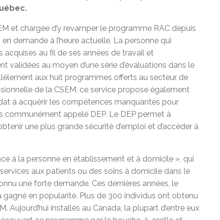
Québec.
CSEM et chargée d’y revamper le programme RAC depuis
s en demande à l’heure actuelle. La personne qui
cquises au fil de ses années de travail et
nt validées au moyen d’une série d’évaluations dans le
rallèlement aux huit programmes offerts au secteur de
essionnelle de la CSEM, ce service propose également
ndidat à acquérir les compétences manquantes pour
lles communément appelé DEP. Le DEP permet à
’obtenir une plus grande sécurité d’emploi et d’accéder à
e à la personne en établissement et à domicile », qui
es services aux patients ou des soins à domicile dans le
connu une forte demande. Ces dernières années, le
 gagné en popularité. Plus de 300 individus ont obtenu
ujourd’hui installés au Canada, la plupart d’entre eux