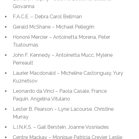
Giovanna
F.A.C.E. – Debra Carol Bellman
Gerald McShane – Michael Pellegrin
Honoré Mercier – Antoinetta Morena, Peter
Tsatoumas
John F. Kennedy – Antoinetta Mucc, Mylène
Perreault
Laurier Macdonald – Micheline Castonguay, Yury
Kuznetsov
Leonardo da Vinci – Paola Casale, France
Paquin, Angelina Vitulano
Lester B. Pearson – Lyne Lacourse, Christine
Murray
L.I.N.K.S. – Gail Berstein, Joanne Vosniades
Centre Mackay
– Monique Patricia Crevier, Leslie